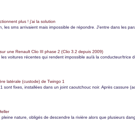
onnent plus ! j'ai la solution
es sms arrivaient mais impossible de répondre. J'entre dans les paramè
r une Renault Clio III phase 2 (Clio 3.2 depuis 2009)
r les voitures récentes qui rendent impossible au/à la conducteur/trice 
ère latérale (custode) de Twingo 1
1 sont fixes, installées dans un joint caoutchouc noir. Après cassure (ac
eller
eine nature, obligés de descendre la rivière alors que plusieurs danger