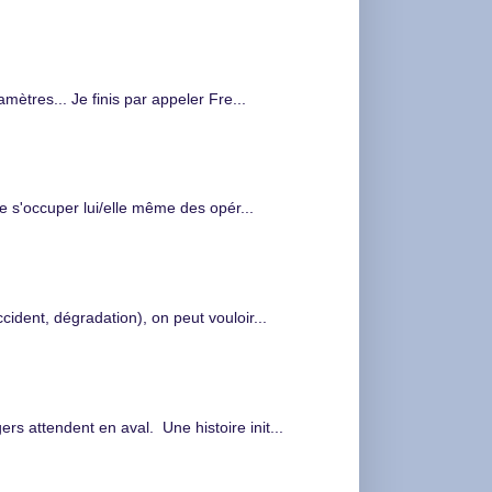
tres... Je finis par appeler Fre...
de s'occuper lui/elle même des opér...
cident, dégradation), on peut vouloir...
s attendent en aval. Une histoire init...