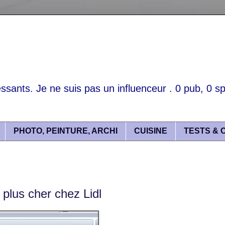
essants. Je ne suis pas un influenceur . 0 pub, 0 spo
PHOTO, PEINTURE, ARCHI
CUISINE
TESTS & 
 plus cher chez Lidl