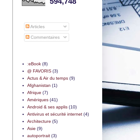
594,748
S’abonner à
Articles
Commentaires
Thèmes
:eBook
(8)
@ FAVORIS
(3)
Actus & Air du temps
(9)
Afghanistan
(1)
Afrique
(7)
Amériques
(41)
Android & ses applis
(10)
Antivirus et sécurité internet
(4)
Architecture
(5)
Asie
(9)
autoportrait
(3)