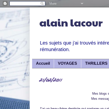
alain lacour
Les sujets que j'ai trouvés intér
rémunération.
Accueil
VOYAGES
THRILLERS
21/02/2011
Mes blogs s
Mes message
J'ai un beau-frère dentiste qui partage un ca