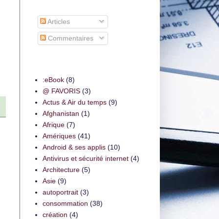
S’abonner à
Articles
Commentaires
Thèmes
:eBook
(8)
@ FAVORIS
(3)
Actus & Air du temps
(9)
Afghanistan
(1)
Afrique
(7)
Amériques
(41)
Android & ses applis
(10)
Antivirus et sécurité internet
(4)
Architecture
(5)
Asie
(9)
autoportrait
(3)
consommation
(38)
création
(4)