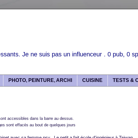
essants. Je ne suis pas un influenceur . 0 pub, 0 spo
PHOTO, PEINTURE, ARCHI
CUISINE
TESTS & 
ont accessibles dans la barre au dessus.
s sont effacés au bout de quelques jours
binet avec sa femme psy . Le petit a fait école d'ingénieur à Taiwan.