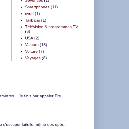
Seventies
(1)
Smartphones
(11)
svod
(1)
Talibans
(1)
Télévision & programmes TV
(6)
USA
(2)
Valeurs
(15)
Voiture
(7)
Voyages
(8)
tres... Je finis par appeler Fre...
de s'occuper lui/elle même des opér...