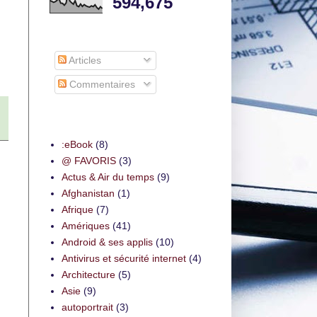
594,675
S’abonner à
Articles
Commentaires
Thèmes
:eBook
(8)
@ FAVORIS
(3)
Actus & Air du temps
(9)
Afghanistan
(1)
Afrique
(7)
Amériques
(41)
Android & ses applis
(10)
Antivirus et sécurité internet
(4)
Architecture
(5)
Asie
(9)
autoportrait
(3)