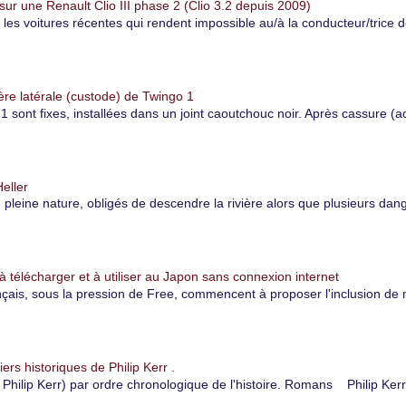
r une Renault Clio III phase 2 (Clio 3.2 depuis 2009)
r les voitures récentes qui rendent impossible au/à la conducteur/trice 
ère latérale (custode) de Twingo 1
1 sont fixes, installées dans un joint caoutchouc noir. Après cassure (ac
eller
eine nature, obligés de descendre la rivière alors que plusieurs danger
à télécharger et à utiliser au Japon sans connexion internet
çais, sous la pression de Free, commencent à proposer l'inclusion de 
iers historiques de Philip Kerr .
hilip Kerr) par ordre chronologique de l'histoire. Romans Philip Kerr