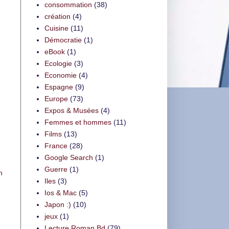
consommation
(38)
création
(4)
Cuisine
(11)
Démocratie
(1)
eBook
(1)
Ecologie
(3)
Economie
(4)
Espagne
(9)
Europe
(73)
Expos & Musées
(4)
Femmes et hommes
(11)
Films
(13)
France
(28)
Google Search
(1)
Guerre
(1)
n
Iles
(3)
Ios & Mac
(5)
Japon :)
(10)
jeux
(1)
Lecture Roman Bd
(79)