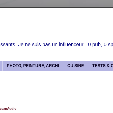
essants. Je ne suis pas un influenceur . 0 pub, 0 spo
PHOTO, PEINTURE, ARCHI
CUISINE
TESTS & 
OceanAudio