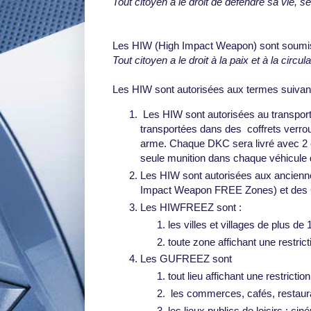
Tout citoyen a le droit de défendre sa vie, s
Les HIW (High Impact Weapon) sont soumises
Tout citoyen a le droit à la paix et à la circu
Les HIW sont autorisées aux termes suivant
Les HIW sont autorisées au transport
transportées dans des coffrets verrou
arme. Chaque DKC sera livré avec 2 
seule munition dans chaque véhicule 
Les HIW sont autorisées aux ancien
Impact Weapon FREE Zones) et de
Les HIWFREEZ sont :
les villes et villages de plus d
toute zone affichant une restr
Les GUFREEZ sont
tout lieu affichant une restr
les commerces, cafés, restaur
les lieux publics de loisirs : ci