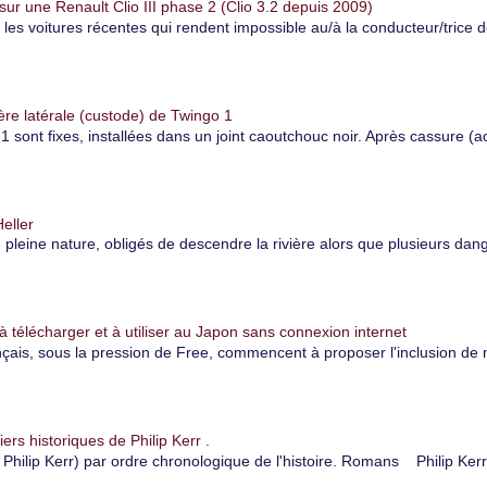
r une Renault Clio III phase 2 (Clio 3.2 depuis 2009)
r les voitures récentes qui rendent impossible au/à la conducteur/trice 
ère latérale (custode) de Twingo 1
1 sont fixes, installées dans un joint caoutchouc noir. Après cassure (ac
eller
eine nature, obligés de descendre la rivière alors que plusieurs danger
à télécharger et à utiliser au Japon sans connexion internet
çais, sous la pression de Free, commencent à proposer l'inclusion de 
iers historiques de Philip Kerr .
hilip Kerr) par ordre chronologique de l'histoire. Romans Philip Kerr