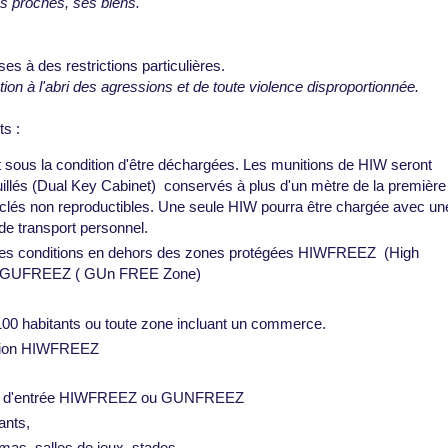
es proches, ses biens.
 à des restrictions particulières.
lation à l'abri des agressions et de toute violence disproportionnée.
s :
 sous la condition d'être déchargées. Les munitions de HIW seront
illés (Dual Key Cabinet) conservés à plus d'un mètre de la première
clés non reproductibles. Une seule HIW pourra être chargée avec un
de transport personnel.
nes conditions en dehors des zones protégées HIWFREEZ (High
s GUFREEZ ( GUn FREE Zone)
e 100 habitants ou toute zone incluant un commerce.
iction HIWFREEZ
iction d'entrée HIWFREEZ ou GUNFREEZ
ants,
némas, salles de jeux, stades