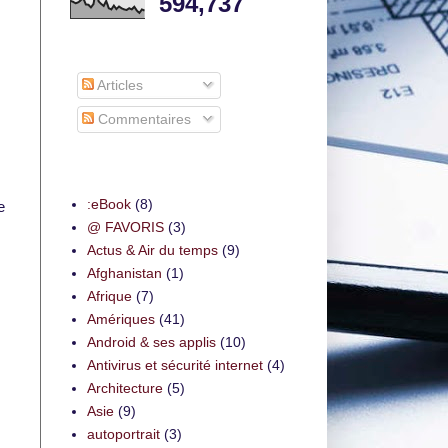
594,737
S’abonner à
Articles
Commentaires
Thèmes
:eBook
(8)
e
@ FAVORIS
(3)
Actus & Air du temps
(9)
Afghanistan
(1)
Afrique
(7)
Amériques
(41)
Android & ses applis
(10)
Antivirus et sécurité internet
(4)
Architecture
(5)
Asie
(9)
autoportrait
(3)