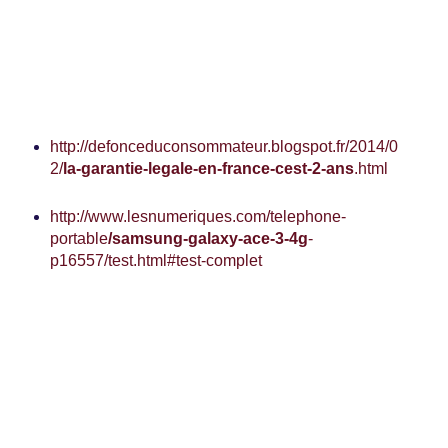
http://defonceduconsommateur.blogspot.fr/2014/0
2/
la-garantie-legale-en-france-cest-2-ans
.html
http://www.lesnumeriques.com/telephone-
portable
/samsung-galaxy-ace-3-4g
-
p16557/test.html#test-complet