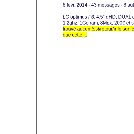
8 févr. 2014 - 43 messages - ‎8 au
LG
optimus
F6
, 4.5" qHD, DUAL c
1.2ghz, 1Go ram, 8Mpx, 200€ et sur
trouvé aucun
test
/retour/info sur l
que cette ...