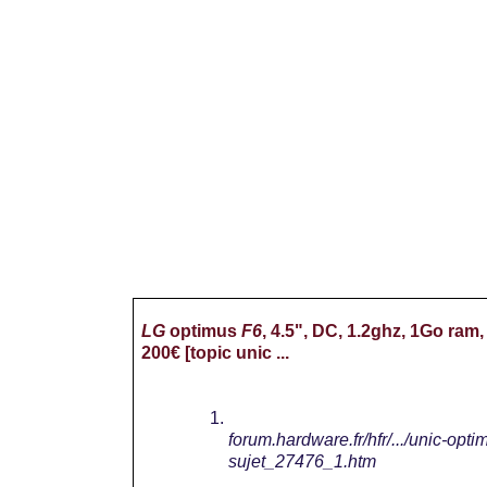
LG
optimus
F6
, 4.5", DC, 1.2ghz, 1Go ram
200€ [topic unic ...
forum.hardware.fr/hfr/.../unic-opt
sujet_27476_1.htm