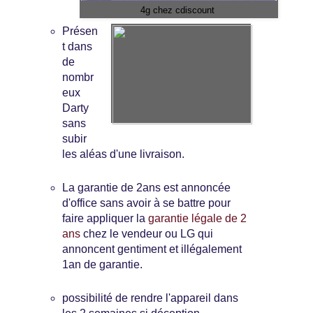
4g chez cdiscount
Présen
t dans
de
nombr
eux
Darty
sans
subir
les aléas d'une livraison.
La garantie de 2ans est annoncée
d'office sans avoir à se battre pour
faire appliquer la
garantie légale de 2
ans
chez le vendeur ou LG qui
annoncent gentiment et illégalement
1an de garantie.
possibilité de rendre l'appareil dans