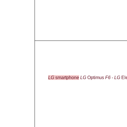
LG
smartphone
LG
Optimus
F6
-
LG
Ele