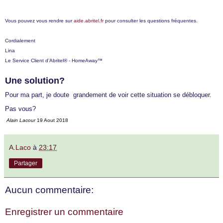
Vous pouvez vous rendre sur
aide.abritel.fr
pour consulter les questions fréquentes.
Cordialement
Lina
Le Service Client d’Abritel® - HomeAway™
Une solution?
Pour ma part, je doute grandement de voir cette situation se débloquer.
Pas vous?
Alain Lacour
19 Aout 2018
A.Laco
à
23:17
Partager
Aucun commentaire:
Enregistrer un commentaire