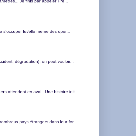
tres... Je finis par appeler Fre...
de s'occuper lui/elle même des opér...
cident, dégradation), on peut vouloir...
s attendent en aval. Une histoire init...
nombreux pays étrangers dans leur for...