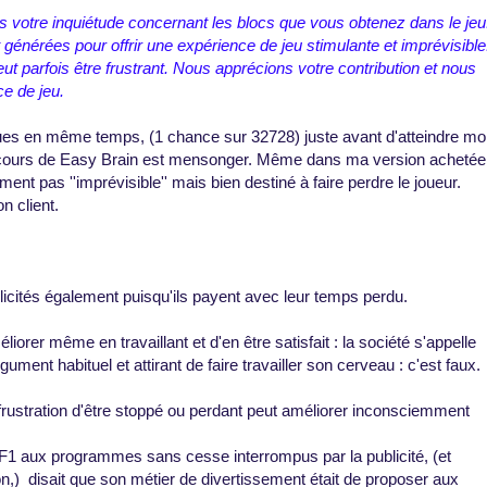
 votre inquiétude concernant les blocs que vous obtenez dans le jeu
 générées pour offrir une expérience de jeu stimulante et imprévisible
 parfois être frustrant. Nous apprécions votre contribution et nous
e de jeu.
ues en même temps, (1 chance sur 32728) juste avant d'atteindre mo
scours de Easy Brain est mensonger. Même dans ma version achetée
ent pas ''imprévisible'' mais bien destiné à faire perdre le joueur.
n client.
icités également puisqu'ils payent avec leur temps perdu.
iorer même en travaillant et d'en être satisfait : la société s'appelle
ment habituel et attirant de faire travailler son cerveau : c'est faux.
a frustration d'être stoppé ou perdant peut améliorer inconsciemment
 TF1 aux programmes sans cesse interrompus par la publicité, (et
on,) disait que son métier de divertissement était de proposer aux