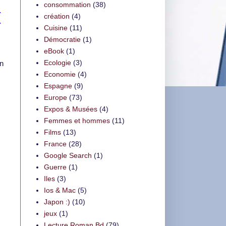
consommation
(38)
.
création
(4)
.
Cuisine
(11)
Démocratie
(1)
eBook
(1)
Ecologie
(3)
n
Economie
(4)
Espagne
(9)
Europe
(73)
Expos & Musées
(4)
Femmes et hommes
(11)
Films
(13)
France
(28)
Google Search
(1)
Guerre
(1)
Iles
(3)
Ios & Mac
(5)
Japon :)
(10)
jeux
(1)
Lecture Roman Bd
(79)