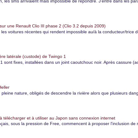
es sms arrivaient mais impossible de répondre. J'entre dans les paramè
r une Renault Clio III phase 2 (Clio 3.2 depuis 2009)
r les voitures récentes qui rendent impossible au/à la conducteur/trice 
ère latérale (custode) de Twingo 1
1 sont fixes, installées dans un joint caoutchouc noir. Après cassure (ac
eller
eine nature, obligés de descendre la rivière alors que plusieurs danger
à télécharger et à utiliser au Japon sans connexion internet
çais, sous la pression de Free, commencent à proposer l'inclusion de 