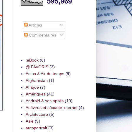
595,969
S’abonner à
Articles
Commentaires
Thèmes
:eBook
(8)
@ FAVORIS
(3)
Actus & Air du temps
(9)
Afghanistan
(1)
Afrique
(7)
Amériques
(41)
Android & ses applis
(10)
Antivirus et sécurité internet
(4)
Architecture
(5)
Asie
(9)
autoportrait
(3)