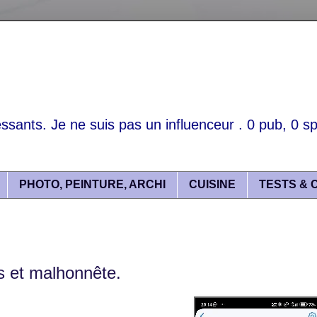
essants. Je ne suis pas un influenceur . 0 pub, 0 spo
PHOTO, PEINTURE, ARCHI
CUISINE
TESTS & 
s et malhonnête.