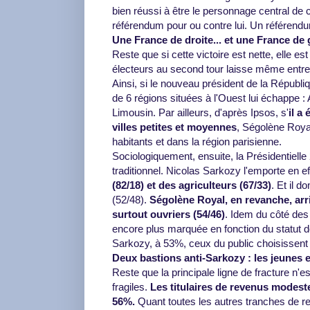
bien réussi à être le personnage central de ce
référendum pour ou contre lui. Un référendu
Une France de droite... et une France de
Reste que si cette victoire est nette, elle es
électeurs au second tour laisse même entre
Ainsi, si le nouveau président de la Républi
de 6 régions situées à l'Ouest lui échappe 
Limousin. Par ailleurs, d'après Ipsos, s'
il a
villes petites et moyennes
, Ségolène Royal
habitants et dans la région parisienne.
Sociologiquement, ensuite, la Présidentielle 
traditionnel. Nicolas Sarkozy l'emporte en e
(82/18) et des agriculteurs (67/33)
. Et il 
(52/48).
Ségolène Royal, en revanche, arri
surtout ouvriers (54/46)
. Idem du côté des
encore plus marquée en fonction du statut de 
Sarkozy, à 53%, ceux du public choisissent
Deux bastions anti-Sarkozy : les jeunes e
Reste que la principale ligne de fracture n'e
fragiles.
Les titulaires de revenus modeste
56%.
Quant toutes les autres tranches de re