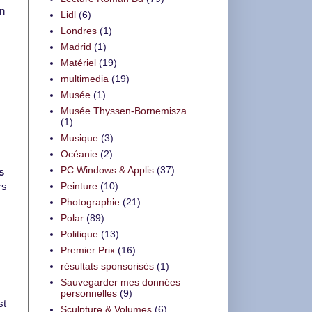
en
Lidl
(6)
Londres
(1)
Madrid
(1)
Matériel
(19)
multimedia
(19)
Musée
(1)
Musée Thyssen-Bornemisza
(1)
Musique
(3)
Océanie
(2)
PC Windows & Applis
(37)
s
rs
Peinture
(10)
Photographie
(21)
Polar
(89)
Politique
(13)
Premier Prix
(16)
résultats sponsorisés
(1)
Sauvegarder mes données
personnelles
(9)
st
Sculpture & Volumes
(6)