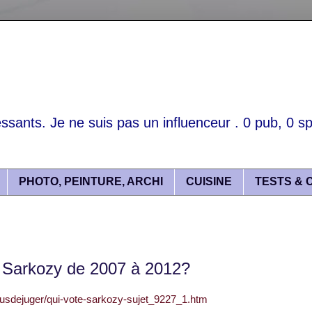
essants. Je ne suis pas un influenceur . 0 pub, 0 spo
PHOTO, PEINTURE, ARCHI
CUISINE
TESTS & 
 Sarkozy de 2007 à 2012?
ousdejuger/qui-vote-sarkozy-sujet_9227_1.htm