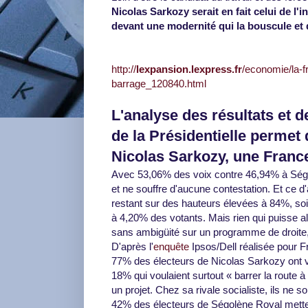
Nicolas Sarkozy serait en fait celui de l'
devant une modernité qui la bouscule et 
http://
lexpansion.lexpress.fr
/economie/la-fr
barrage_120840.html
L'analyse des résultats et 
de la Présidentielle permet d
Nicolas Sarkozy, une Franc
Avec 53,06% des voix contre 46,94% à Ségolèn
et ne souffre d'aucune contestation. Et ce d'
restant sur des hauteurs élevées à 84%, soi
à 4,20% des votants. Mais rien qui puisse al
sans ambigüité sur un programme de droite, q
D'après l'
enquête
Ipsos/Dell réalisée pour F
77% des électeurs de Nicolas Sarkozy ont voté
18% qui voulaient surtout « barrer la route
un projet. Chez sa rivale socialiste, ils ne 
42% des électeurs de Ségolène Royal metten