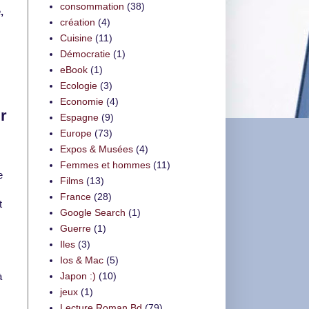
consommation
(38)
,
création
(4)
Cuisine
(11)
Démocratie
(1)
eBook
(1)
Ecologie
(3)
Economie
(4)
r
Espagne
(9)
Europe
(73)
Expos & Musées
(4)
Femmes et hommes
(11)
e
Films
(13)
France
(28)
t
Google Search
(1)
Guerre
(1)
Iles
(3)
Ios & Mac
(5)
à
Japon :)
(10)
jeux
(1)
Lecture Roman Bd
(79)