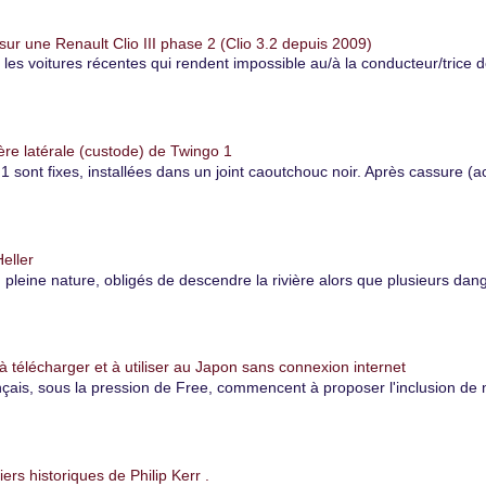
r une Renault Clio III phase 2 (Clio 3.2 depuis 2009)
r les voitures récentes qui rendent impossible au/à la conducteur/trice 
ère latérale (custode) de Twingo 1
1 sont fixes, installées dans un joint caoutchouc noir. Après cassure (ac
eller
eine nature, obligés de descendre la rivière alors que plusieurs danger
à télécharger et à utiliser au Japon sans connexion internet
çais, sous la pression de Free, commencent à proposer l'inclusion de 
iers historiques de Philip Kerr .