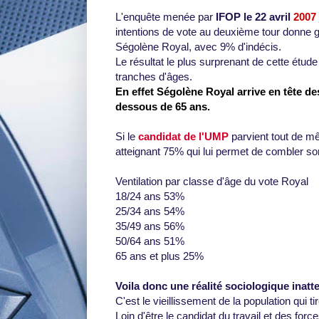
L'enquête menée par
IFOP le 22 avril
2007
intentions de vote au deuxième tour donne 
Ségolène Royal, avec 9% d'indécis.
Le résultat le plus surprenant de cette étude 
tranches d'âges.
En effet Ségolène Royal arrive en tête de
dessous de 65 ans.
Si le
candidat de l'UMP
parvient tout de mê
atteignant 75% qui lui permet de combler son
Ventilation par classe d'âge du vote Royal
18/24 ans 53%
25/34 ans 54%
35/49 ans 56%
50/64 ans 51%
65 ans et plus 25%
Voila donc une réalité sociologique inatt
C'est le vieillissement de la population qui ti
Loin d'être le candidat du travail et des for