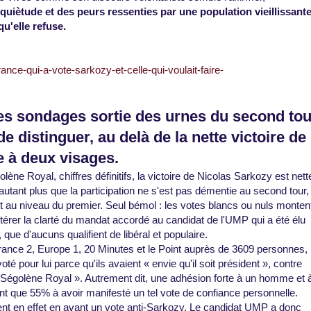
inquiètude et des peurs ressenties par une population vieillissante
qu'elle refuse.
ance-qui-a-vote-sarkozy-et-celle-qui-voulait-faire-
des sondages sortie des urnes du second tou
e distinguer, au delà de la nette victoire de
e à deux visages.
e Royal, chiffres définitifs, la victoire de Nicolas Sarkozy est nett
autant plus que la participation ne s'est pas démentie au second tour,
t au niveau du premier. Seul bémol : les votes blancs ou nuls monten
térer la clarté du mandat accordé au candidat de l'UMP qui a été élu
ue d'aucuns qualifient de libéral et populaire.
rance 2, Europe 1, 20 Minutes et le Point auprès de 3609 personnes,
 pour lui parce qu'ils avaient « envie qu'il soit président », contre
 à Ségolène Royal ». Autrement dit, une adhésion forte à un homme et 
sont que 55% à avoir manifesté un tel vote de confiance personnelle.
t en effet en avant un vote anti-Sarkozy. Le candidat UMP a donc