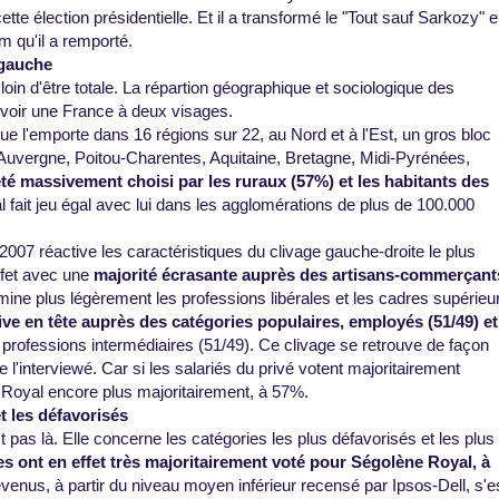
tte élection présidentielle. Et il a transformé le "Tout sauf Sarkozy" 
m qu'il a remporté.
 gauche
t loin d'être totale. La répartion géographique et sociologique des
voir une France à deux visages.
que l'emporte dans 16 régions sur 22, au Nord et à l'Est, un gros bloc
: Auvergne, Poitou-Charentes, Aquitaine, Bretagne, Midi-Pyrénées,
 été massivement choisi par les ruraux (57%) et les habitants des
 fait jeu égal avec lui dans les agglomérations de plus de 100.000
2007 réactive les caractéristiques du clivage gauche-droite le plus
ffet avec une
majorité écrasante auprès des artisans-commerçant
domine plus légèrement les professions libérales et les cadres supérieu
ve en tête auprès des catégories populaires, employés (51/49) et
 professions intermédiaires (51/49). Ce clivage se retrouve de façon
l'interviewé. Car si les salariés du privé votent majoritairement
 Royal encore plus majoritairement, à 57%.
t les défavorisés
st pas là. Elle concerne les catégories les plus défavorisés et les plus
s ont en effet très majoritairement voté pour Ségolène Royal, à
venus, à partir du niveau moyen inférieur recensé par Ipsos-Dell, s'e