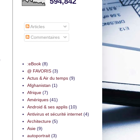
594,842
S’abonner à
Articles
Commentaires
Thèmes
e
:eBook
(8)
@ FAVORIS
(3)
Actus & Air du temps
(9)
Afghanistan
(1)
Afrique
(7)
Amériques
(41)
Android & ses applis
(10)
Antivirus et sécurité internet
(4)
Architecture
(5)
Asie
(9)
autoportrait
(3)