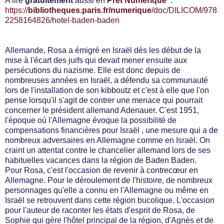
A lire
gratuitement
aussi en
Prêt Numérique
:
https://
bibliotheques.paris.fr/numerique
/doc/DILICOM/978
2258164826/hotel-baden-baden
Allemande, Rosa a émigré en Israël dès les début de la
mise à l'écart des juifs qui devait mener ensuite aux
persécutions du nazisme. Elle est donc depuis de
nombreuses années en Israël, a défendu sa communauté
lors de l'installation de son kibboutz et c'est à elle que l'on
pense lorsqu'il s'agit de contrer une menace qui pourrait
concerner le président allemand Adenauer. C'est 1951,
l'époque où l'Allemagne évoque la possibilité de
compensations financières pour Israël , une mesure qui a de
nombreux adversaires en Allemagne comme en Israël. On
craint un attentat contre le chancelier allemand lors de ses
habituelles vacances dans la région de Baden Baden.
Pour Rosa, c'est l'occasion de revenir à contrecœur en
Allemagne. Pour le déroulement de l'histoire, de nombreux
personnages qu'elle a connu en l'Allemagne ou même en
Israël se retrouvent dans cette région bucolique. L'occasion
pour l'auteur de raconter les états d'esprit de Rosa, de
Sophie qui gère l'hôtel principal de la région, d'Agnès et de